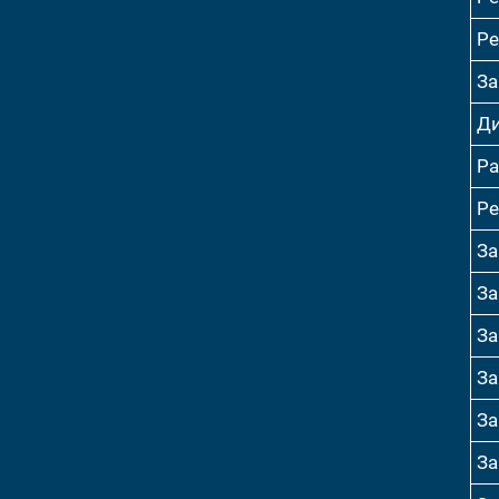
Ре
За
Ди
Ра
Ре
За
За
За
За
За
За