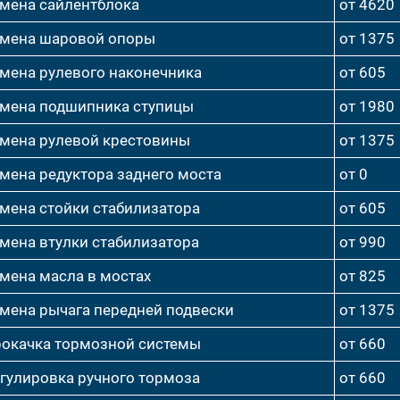
мена сайлентблока
от 4620
мена шаровой опоры
от 1375
мена рулевого наконечника
от 605
мена подшипника ступицы
от 1980
мена рулевой крестовины
от 1375
мена редуктора заднего моста
от 0
мена стойки стабилизатора
от 605
мена втулки стабилизатора
от 990
мена масла в мостах
от 825
мена рычага передней подвески
от 1375
окачка тормозной системы
от 660
гулировка ручного тормоза
от 660