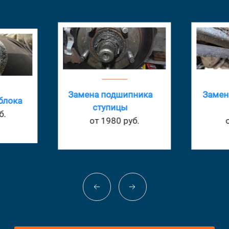
Замена подшипника
Замен
блока
ступицы
б.
от 1980 руб.