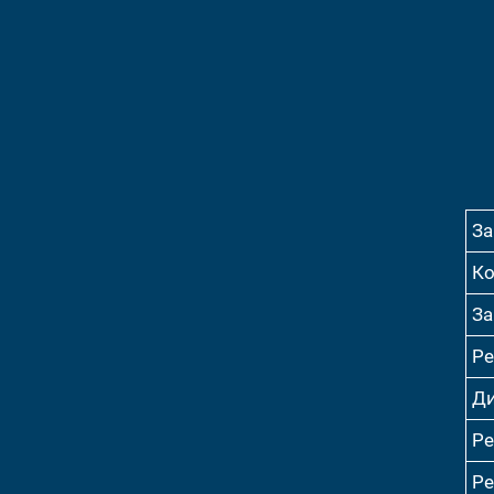
За
Ко
За
Ре
Ди
Ре
Ре