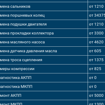
мена сальников
от 1210
мена поршневых колец
от 3437
мена подушки двигателя
от 1210
мена прокладки коллектора
от 3300
мена масляного насоса
от 4620
мена датчика давления масла
от 605
мена троса сцепления
от 1375
меры компрессии
от 825
агностика АКПП
от 0
агностика МКПП
от 0
емонт АКПП
от 5000
емонт МКПП
от 1300