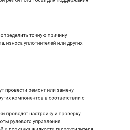
ой рейки Ford Focus для поддержания
 определить точную причину
а, износа уплотнителей или других
ут провести ремонт или замену
ругих компонентов в соответствии с
ки проводят настройку и проверку
боты рулевого управления.
й и прокачка жидкости гидроусилителя