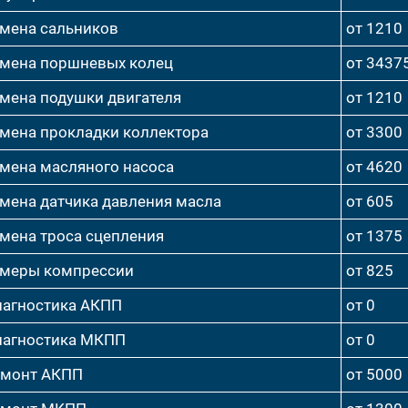
мена сальников
от 1210
мена поршневых колец
от 3437
мена подушки двигателя
от 1210
мена прокладки коллектора
от 3300
мена масляного насоса
от 4620
мена датчика давления масла
от 605
мена троса сцепления
от 1375
меры компрессии
от 825
агностика АКПП
от 0
агностика МКПП
от 0
емонт АКПП
от 5000