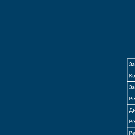
За
Ко
За
Ре
Ди
Ре
Ре