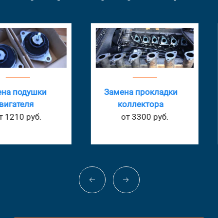
шки
Замена прокладки
За
коллектора
с
б.
от 3300 руб.
о