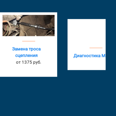
мена троса
цепления
Диагностика МКПП
т 1375 руб.