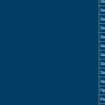
За
За
За
За
За
За
За
За
За
За
Пр
Ре