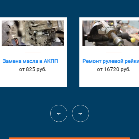
Зам
 АКПП
Ремонт рулевой рейки
ста
.
от 16720 руб.