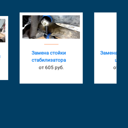
ена стойки
Замена тормозного
билизатора
шланга
от 605 руб.
от 605 руб.