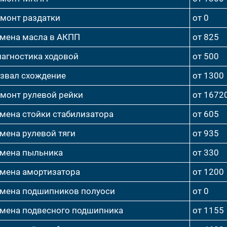
монт раздатки
от 0
мена масла в АКПП
от 825
агностика ходовой
от 500
звал схождение
от 1300
монт рулевой рейки
от 1672
мена стойки стабилизатора
от 605
мена рулевой тяги
от 935
мена пыльника
от 330
мена амортизатора
от 1200
мена подшипников полуоси
от 0
мена подвесного подшипника
от 1155