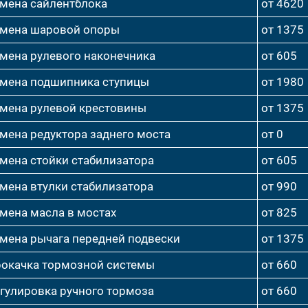
мена сайлентблока
от 4620
мена шаровой опоры
от 1375
мена рулевого наконечника
от 605
мена подшипника ступицы
от 1980
мена рулевой крестовины
от 1375
мена редуктора заднего моста
от 0
мена стойки стабилизатора
от 605
мена втулки стабилизатора
от 990
мена масла в мостах
от 825
мена рычага передней подвески
от 1375
окачка тормозной системы
от 660
гулировка ручного тормоза
от 660