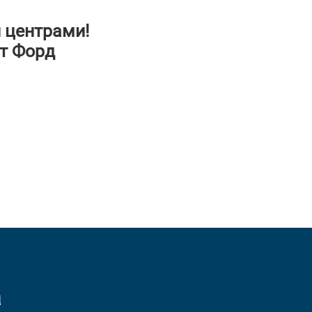
 центрами!
т Форд
а