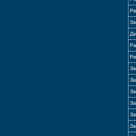
Ре
За
Ди
Ра
Ре
За
За
За
За
За
За