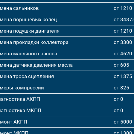
мена сальников
от 1210
мена поршневых колец
от 3437
мена подушки двигателя
от 1210
мена прокладки коллектора
от 3300
мена масляного насоса
от 4620
мена датчика давления масла
от 605
мена троса сцепления
от 1375
меры компрессии
от 825
агностика АКПП
от 0
агностика МКПП
от 0
емонт АКПП
от 5000
емонт МКПП
от 1300