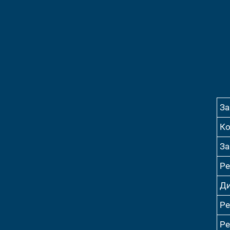
За
Ко
За
Ре
Ди
Ре
Ре